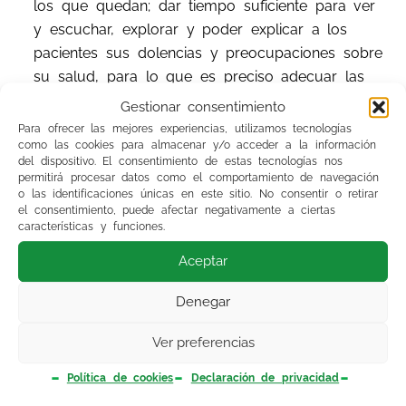
los que quedan; dar tiempo suficiente para ver
y escuchar, explorar y poder explicar a los
pacientes sus dolencias y preocupaciones sobre
su salud, para lo que es preciso adecuar las
plantillas para atender a un número de
Gestionar consentimiento
personas asumible cada día y poder practicar
Para ofrecer las mejores experiencias, utilizamos tecnologías
como las cookies para almacenar y/o acceder a la información
la tan deseada promoción de la salud y
del dispositivo. El consentimiento de estas tecnologías nos
prevención de la enfermedad; entender y poner
permitirá procesar datos como el comportamiento de navegación
en práctica que para cualquier actuación, que
o las identificaciones únicas en este sitio. No consentir o retirar
el consentimiento, puede afectar negativamente a ciertas
no sea solo la demanda de asistencia, y poder
características y funciones.
dar la medida de lo que significa el término
Aceptar
“COMUNITARIA” en AP, es necesario dar tiempo
para esas otras actividades entre las que cada
Denegar
vez echamos más en falta la formación y la
investigación; encontrar los elementos que
Ver preferencias
hacen valorable la sostenibilidad cuando esta
Política de cookies
Declaración de privacidad
tiene su pilar en la AP; terminar con la