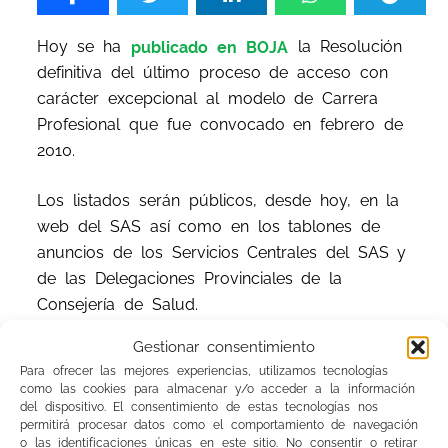
Hoy se ha
publicado en BOJA
la Resolución
definitiva del último proceso de acceso con
carácter excepcional al modelo de Carrera
Profesional que fue convocado en febrero de
2010.
Los listados serán públicos, desde hoy, en la
web del SAS así como en los tablones de
anuncios de los Servicios Centrales del SAS y
de las Delegaciones Provinciales de la
Consejería de Salud.
Gestionar consentimiento
Los efectos y retribuciones derivados del nivel
Para ofrecer las mejores experiencias, utilizamos tecnologías
de Carrera reconocido son los que se
como las cookies para almacenar y/o acceder a la información
definieron en al apartado cuarto del Anexo V
del dispositivo. El consentimiento de estas tecnologías nos
permitirá procesar datos como el comportamiento de navegación
del Acuerdo de 16 de mayo de 2006, de la
o las identificaciones únicas en este sitio. No consentir o retirar