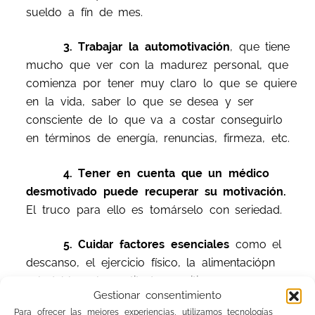
sueldo a fín de mes.
3. Trabajar la automotivación
, que tiene
mucho que ver con la madurez personal, que
comienza por tener muy claro lo que se quiere
en la vida, saber lo que se desea y ser
consciente de lo que va a costar conseguirlo
en términos de energía, renuncias, firmeza, etc.
4. Tener en cuenta que un médico
desmotivado puede recuperar su motivación.
El truco para ello es tomárselo con seriedad.
5. Cuidar factores esenciales
como el
descanso, el ejercicio físico, la alimentaciópn
saludable y las actitudes positivas, que
Gestionar consentimiento
favorecen la resolucón de poblemas.
Para ofrecer las mejores experiencias, utilizamos tecnologías