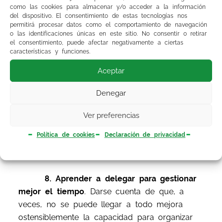
como las cookies para almacenar y/o acceder a la información
6. Trabajar la resiliencia
o capacidad
del dispositivo. El consentimiento de estas tecnologías nos
permitirá procesar datos como el comportamiento de navegación
para superar las adversidades lo antes posible.
o las identificaciones únicas en este sitio. No consentir o retirar
Ayudan a ello el establecer metas y sueños,
el consentimiento, puede afectar negativamente a ciertas
aceptar la realidad sin buscar culpables para
características y funciones.
poder cambiarla a mejor o tomarse los
Aceptar
problemas como una oportunidad para crecer.
Denegar
7. Identificar los problemas con una
visión relajada y sensata.
Una vez identificados
Ver preferencias
los problemas y visualizadas las soluciones, se
Política de cookies
Declaración de privacidad
necesita tiempo y tranquilidad para llevarlas a
la práctica.
8. Aprender a delegar para gestionar
mejor el tiempo
. Darse cuenta de que, a
veces, no se puede llegar a todo mejora
ostensiblemente la capacidad para organizar