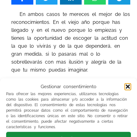
En ambos casos te mereces el mejor de los
reconocimientos. En el viejo año porque has
llegado y en el nuevo porque lo empiezas y
tienes la oportunidad de escoger la actitud con
la que lo vivirás y de la que dependerá, en
gran medida, si lo pasaras mal o lo
sobrellevarás con mas ilusión y alegría de la
que tu mismo puedas imaginar.
Porque, recordando a EPICTETO:
Las cosas
Gestionar consentimiento
en sí no nos lastiman, ni entorpecen nuestra
Para ofrecer las mejores experiencias, utilizamos tecnologías
como las cookies para almacenar y/o acceder a la información
vida. Tampoco los demás lo hacen.
Pero la
del dispositivo. El consentimiento de estas tecnologías nos
forma como las percibimos es otro asunto; son
permitirá procesar datos como el comportamiento de navegación
o las identificaciones únicas en este sitio. No consentir o retirar
nuestras actitudes y reacciones las que nos
el consentimiento, puede afectar negativamente a ciertas
causan problemas.
características y funciones.