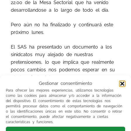
22.00 de la Mesa Sectorial que ha venido
desarrollandose a lo largo de todo el día.
Pero aún no ha finalizado y continuará este
próximo lunes.
El SAS ha presentado un documento a los
sinidcatos muy alejado de nuestras
pretensioenes, lo que implica que realmente
pocos cambios nos podemos esperar en su
planteamiento futuro.
Gestionar consentimiento
Para ofrecer las mejores experiencias, utilizamos tecnologías
En fin, ya veremos el lunes.
como las cookies para almacenar y/o acceder a la información
del dispositivo. El consentimiento de estas tecnologías nos
permitirá procesar datos como el comportamiento de navegación
o las identificaciones únicas en este sitio. No consentir o retirar
el consentimiento, puede afectar negativamente a ciertas
La Asamblea del SMA prevista para el lunes,
características y funciones.
por tanto, ha de postponerse ya que iba