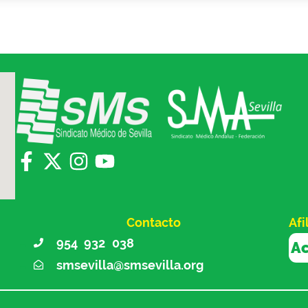
Contacto
Afi
954 932 038
Ac
smsevilla@smsevilla.org