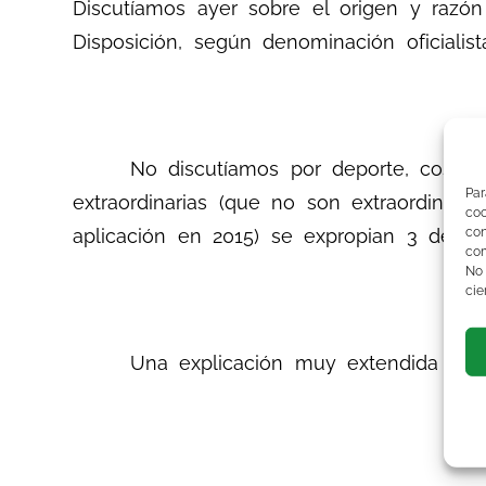
Discutíamos ayer sobre el origen y razó
Disposición, según denominación oficialista
No discutíamos por deporte, cosa que 
Par
extraordinarias (que no son extraordinar
co
co
aplicación en 2015) se expropian 3 de los
com
No
cie
Una explicación muy extendida y ace