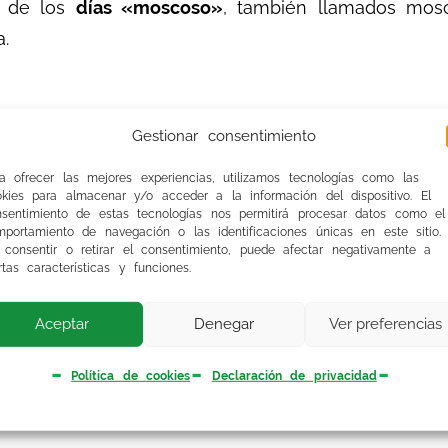
n de los
días «moscoso»
, también llamados mosc
.
Gestionar consentimiento
nos encanta, sino porque en el R.D. Ley 20/
a ofrecer las mejores experiencias, utilizamos tecnologías como las
ias, porque ya nos vamos acostumbrando a ellas 
okies para almacenar y/o acceder a la información del dispositivo. El
nsentimiento de estas tecnologías nos permitirá procesar datos como el
 6 días.
portamiento de navegación o las identificaciones únicas en este sitio.
 consentir o retirar el consentimiento, puede afectar negativamente a
rtas características y funciones.
Aceptar
Denegar
Ver preferencias
ptada ……………… (ver editorial)
Política de cookies
Declaración de privacidad