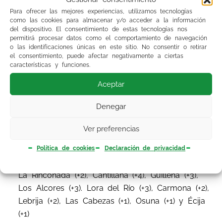
y de Dispositivos, 312.
Para ofrecer las mejores experiencias, utilizamos tecnologías
como las cookies para almacenar y/o acceder a la información
del dispositivo. El consentimiento de estas tecnologías nos
permitirá procesar datos como el comportamiento de navegación
o las identificaciones únicas en este sitio. No consentir o retirar
el consentimiento, puede afectar negativamente a ciertas
Concretamente en lo referente a la provincia de
características y funciones.
Sevilla, las plazas totales ofertadas son 241, 208
Aceptar
de Medicina de Familia y 33 de Dispositivos de
Apoyo. Como sorpresa agradable, en la zona
Denegar
básica de Sevilla se ofertan 27 plazas con
respecto a las 16 anteriores, desapareciendo las
Ver preferencias
4 de Dispositivos. Otros casos dignos de
Política de cookies
Declaración de privacidad
mención son el aumento de plazas en Pilas (+2),
Castilleja de la Cuesta (+1), Alcalá del Río (+1),
La Rinconada (+2), Cantillana (+4), Guillena (+3),
Los Alcores (+3). Lora del Río (+3), Carmona (+2),
Lebrija (+2), Las Cabezas (+1), Osuna (+1) y Écija
(+1)